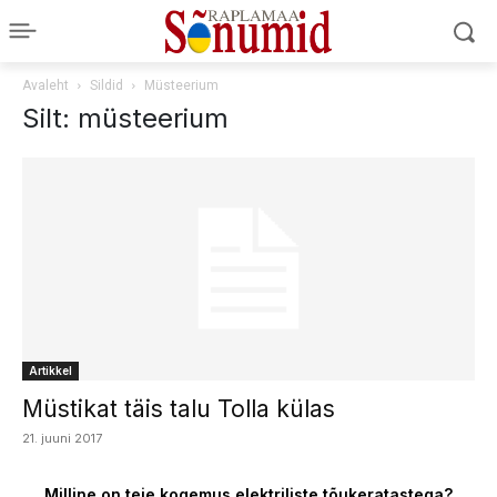
Avaleht
Sildid
Müsteerium
Silt: müsteerium
Artikkel
Müstikat täis talu Tolla külas
21. juuni 2017
Milline on teie kogemus elektriliste tõukeratastega?