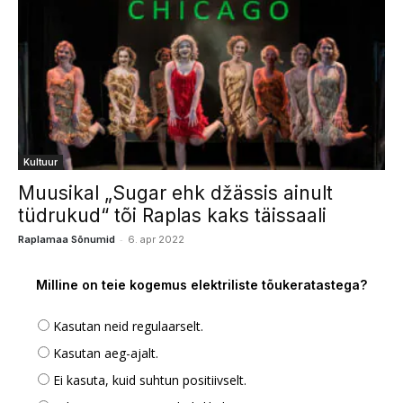
Kultuur
Muusikal „Sugar ehk džässis ainult
tüdrukud“ tõi Raplas kaks täissaali
-
Raplamaa Sõnumid
6. apr 2022
Milline on teie kogemus elektriliste tõukeratastega?
Kasutan neid regulaarselt.
Kasutan aeg-ajalt.
Ei kasuta, kuid suhtun positiivselt.