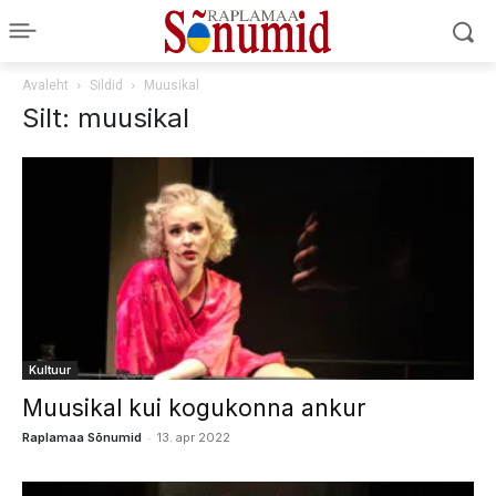
Avaleht
Sildid
Muusikal
Silt: muusikal
Kultuur
Muusikal kui kogukonna ankur
-
Raplamaa Sõnumid
13. apr 2022