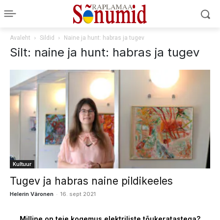
Avaleht
Sildid
Naine ja hunt: habras ja tugev
Silt: naine ja hunt: habras ja tugev
Kultuur
Tugev ja habras naine pildikeeles
-
Helerin Väronen
16. sept 2021
Milline on teie kogemus elektriliste tõukeratastega?