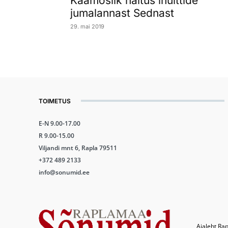
Kaamoslik näitus inuittide
jumalannast Sednast
29. mai 2019
TOIMETUS
E-N 9.00-17.00
R 9.00-15.00
Viljandi mnt 6, Rapla 79511
+372 489 2133
info@sonumid.ee
Ajaleht Rap