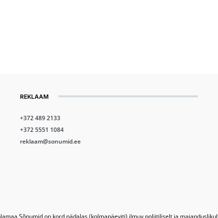
REKLAAM
+372 489 2133
+372 5551 1084
reklaam@sonumid.ee
lamaa Sõnumid on kord nädalas (kolmapäeviti) ilmuv poliitiliselt ja majandusliku