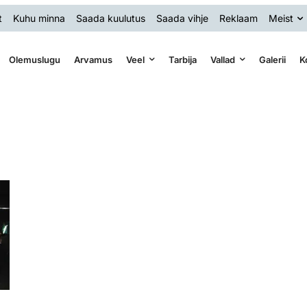
t
Kuhu minna
Saada kuulutus
Saada vihje
Reklaam
Meist
Olemuslugu
Arvamus
Veel
Tarbija
Vallad
Galerii
K