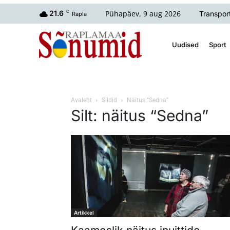
Pühapäev, 9 aug 2026
21.6
C
Transpor
Rapla
Uudised
Sport
Avaleht
Sildid
Näitus “Sedna”
Silt: näitus “Sedna”
Artikkel