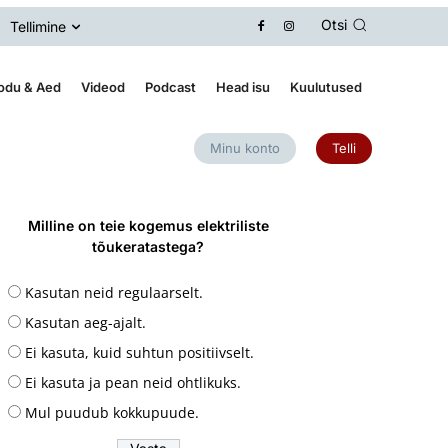
Otsi
Tellimine
odu & Aed
Videod
Podcast
Head isu
Kuulutused
Minu konto
Telli
Milline on teie kogemus elektriliste
tõukeratastega?
Kasutan neid regulaarselt.
Kasutan aeg-ajalt.
Ei kasuta, kuid suhtun positiivselt.
Ei kasuta ja pean neid ohtlikuks.
Mul puudub kokkupuude.