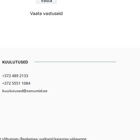
Vaata vastuseid
KUULUTUSED
+372 489 2133
+372 5551 1084
kuulutused@sonumid.ee
lt sõltumatu Raplamaa uudiseid kajastav väljaanne.