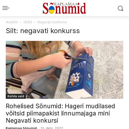
Avaleht
Sildid
Negavati konkurss
Silt: negavati konkurss
Kohila vald
Rohelised Sõnumid: Hageri mudilased
võitsid piimapakist linnumajaga mini
Negavati konkursi
-
Raplamaa Sõnumid
13. dets. 2022