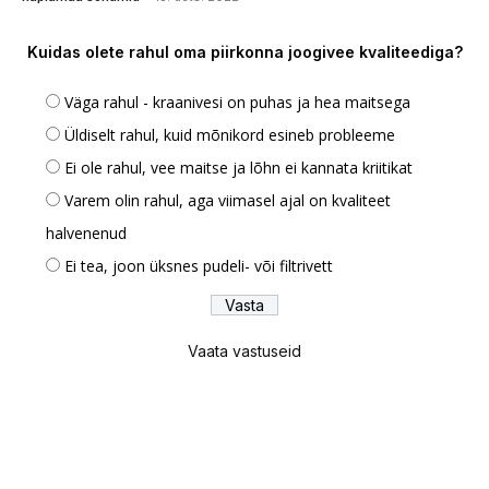
Kuidas olete rahul oma piirkonna joogivee kvaliteediga?
Väga rahul - kraanivesi on puhas ja hea maitsega
Üldiselt rahul, kuid mõnikord esineb probleeme
Ei ole rahul, vee maitse ja lõhn ei kannata kriitikat
Varem olin rahul, aga viimasel ajal on kvaliteet
halvenenud
Ei tea, joon üksnes pudeli- või filtrivett
Vaata vastuseid