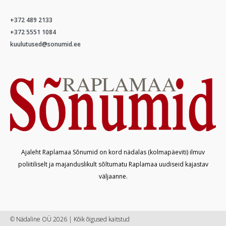
+372 489 2133
+372 5551 1084
kuulutused@sonumid.ee
Ajaleht Raplamaa Sõnumid on kord nädalas (kolmapäeviti) ilmuv
poliitiliselt ja majanduslikult sõltumatu Raplamaa uudiseid kajastav
väljaanne.
© Nädaline OÜ 2026 | Kõik õigused kaitstud