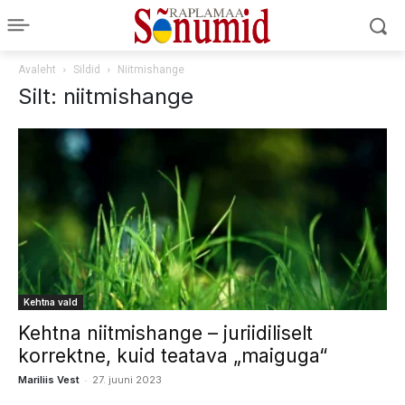
Avaleht
Sildid
Niitmishange
Silt: niitmishange
Kehtna vald
Kehtna niitmishange – juriidiliselt
korrektne, kuid teatava „maiguga“
-
Mariliis Vest
27. juuni 2023