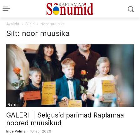
Avaleht
Sildid
Noor muusika
Silt: noor muusika
Galerii
GALERII | Selgusid parimad Raplamaa
noored muusikud
-
Inge Põlma
10. apr 2026