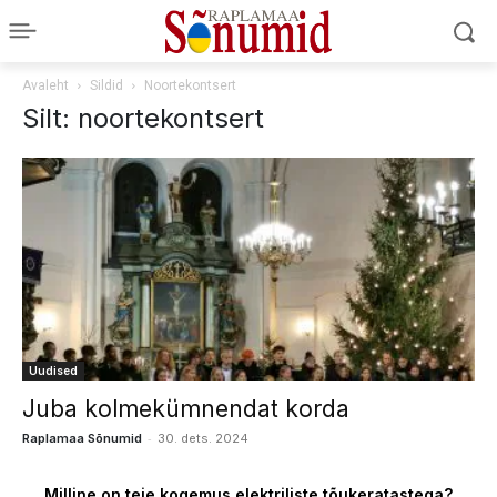
Avaleht
Sildid
Noortekontsert
Silt: noortekontsert
Uudised
Juba kolmekümnendat korda
-
Raplamaa Sõnumid
30. dets. 2024
Milline on teie kogemus elektriliste tõukeratastega?