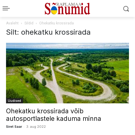
Avaleht
Sildid
Ohekatku krossirada
Silt: ohekatku krossirada
Uudised
Ohekatku krossirada võib
autosportlastele kaduma minna
-
Siret Saar
3. aug 2022