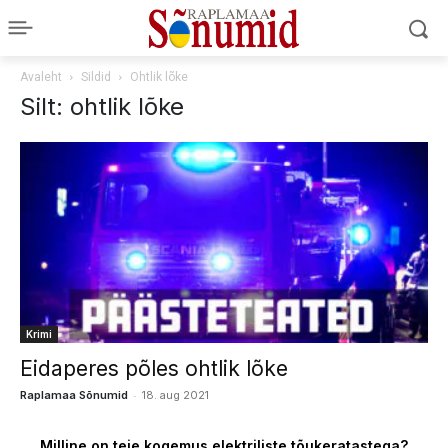
Avaleht
Sildid
Ohtlik lõke
Silt: ohtlik lõke
Krimi
Eidaperes põles ohtlik lõke
-
Raplamaa Sõnumid
18. aug 2021
Milline on teie kogemus elektriliste tõukeratastega?