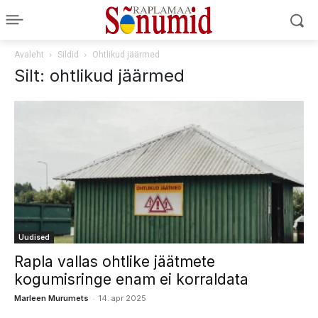
Avaleht
Sildid
Ohtlikud jäärmed
Silt: ohtlikud jäärmed
Uudised
Rapla vallas ohtlike jäätmete
kogumisringe enam ei korraldata
-
Marleen Murumets
14. apr 2025