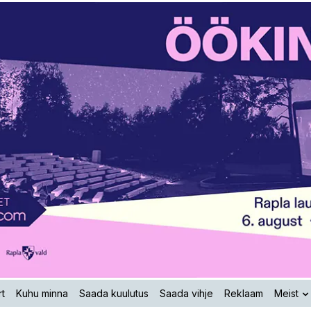
t
Kuhu minna
Saada kuulutus
Saada vihje
Reklaam
Meist