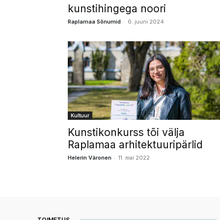
kunstihingega noori
-
Raplamaa Sõnumid
6. juuni 2024
Kultuur
Kunstikonkurss tõi välja
Raplamaa arhitektuuripärlid
-
Helerin Väronen
11. mai 2022
TOIMETUS