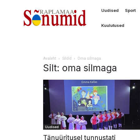
Uudised
Sport
Kuulutused
Avaleht
Sildid
Oma silmaga
Silt: oma silmaga
Uudised
Tänuüritusel tunnustati