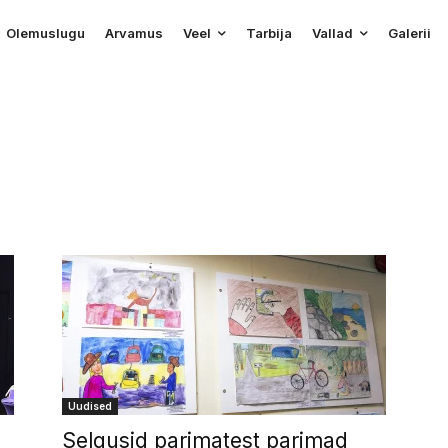
Olemuslugu
Arvamus
Veel
Tarbija
Vallad
Galerii
Uudised
Selgusid parimatest parimad