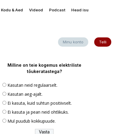
Kodu & Aed
Videod
Podcast
Head isu
Minu konto
Telli
Milline on teie kogemus elektriliste
tõukeratastega?
Kasutan neid regulaarselt.
Kasutan aeg-ajalt.
Ei kasuta, kuid suhtun positiivselt.
Ei kasuta ja pean neid ohtlikuks.
Mul puudub kokkupuude.