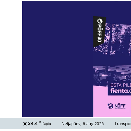
Neljapäev, 6 aug 2026
24.4
C
Transpor
Rapla