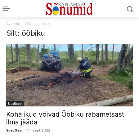
Avaleht
Sildid
ööbiku
Silt: ööbiku
Uudised
Kohalikud võivad Ööbiku rabametsast
ilma jääda
-
Siret Saar
14. sept 2022