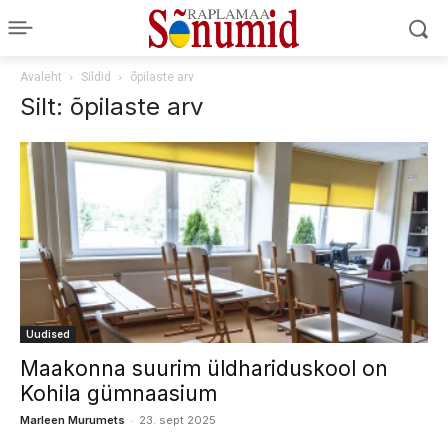
Avaleht
Sildid
õpilaste arv
Silt: õpilaste arv
Uudised
Maakonna suurim üldhariduskool on
Kohila gümnaasium
-
Marleen Murumets
23. sept 2025