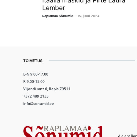
Itaalia maskid ja Pirte Laura
Lember
-
Raplamaa Sõnumid
15. juuli 2024
TOIMETUS
E-N 9.00-17.00
R 9.00-15.00
Viljandi mnt 6, Rapla 79511
+372 489 2133
info@sonumid.ee
Ajaleht Rap