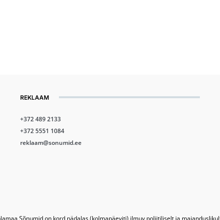
REKLAAM
+372 489 2133
+372 5551 1084
reklaam@sonumid.ee
lamaa Sõnumid on kord nädalas (kolmapäeviti) ilmuv poliitiliselt ja majandusliku