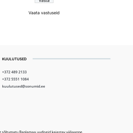
Vaata vastuseid
KUULUTUSED
+372 489 2133
+372 5551 1084
kuulutused@sonumid.ee
lt sõltumatu Raplamaa uudiseid kajastav väljaanne.