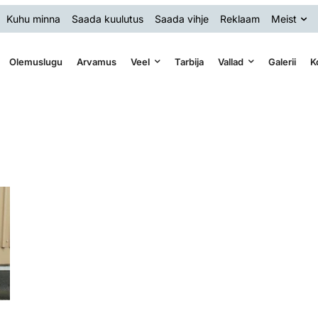
Kuhu minna
Saada kuulutus
Saada vihje
Reklaam
Meist
Olemuslugu
Arvamus
Veel
Tarbija
Vallad
Galerii
K