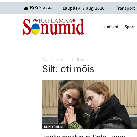
Laupäev, 8 aug 2026
19.9
C
Transport
Rapla
Uudised
Sport
Avaleht
Sildid
Oti mõis
Silt: oti mõis
KUKITEMUKI