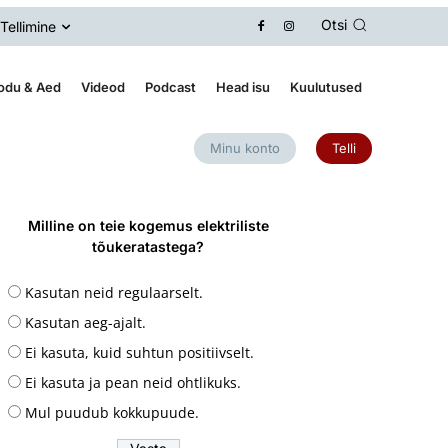
Otsi
Tellimine
odu & Aed
Videod
Podcast
Head isu
Kuulutused
Minu konto
Telli
Milline on teie kogemus elektriliste
tõukeratastega?
Kasutan neid regulaarselt.
Kasutan aeg-ajalt.
Ei kasuta, kuid suhtun positiivselt.
Ei kasuta ja pean neid ohtlikuks.
Mul puudub kokkupuude.