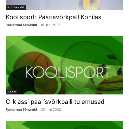
Kohila vald
Koolisport: Paarisvõrkpall Kohilas
-
Raplamaa Sõnumid
16. mai 2023
Sport
C-klassi paarisvõrkpalli tulemused
-
Raplamaa Sõnumid
25. mai 2022