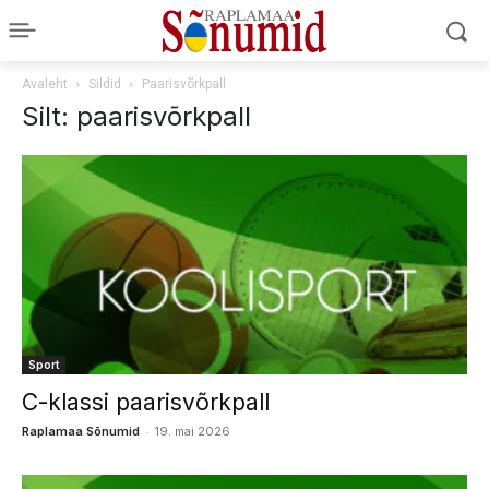
Avaleht
Sildid
Paarisvõrkpall
Silt: paarisvõrkpall
Sport
C-klassi paarisvõrkpall
-
Raplamaa Sõnumid
19. mai 2026