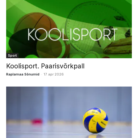
Sport
Koolisport. Paarisvõrkpall
-
Raplamaa Sõnumid
17. apr 2026