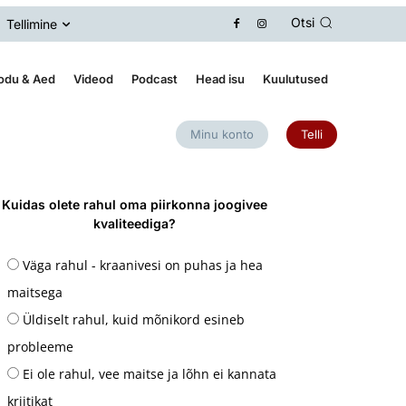
Otsi
Tellimine
odu & Aed
Videod
Podcast
Head isu
Kuulutused
Minu konto
Telli
Kuidas olete rahul oma piirkonna joogivee
kvaliteediga?
Väga rahul - kraanivesi on puhas ja hea
maitsega
Üldiselt rahul, kuid mõnikord esineb
probleeme
Ei ole rahul, vee maitse ja lõhn ei kannata
kriitikat