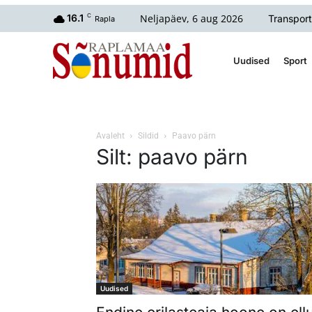
Neljapäev, 6 aug 2026
16.1
C
Transport
Rapla
Uudised
Sport
Avaleht
Sildid
Paavo pärn
Silt: paavo pärn
Uudised