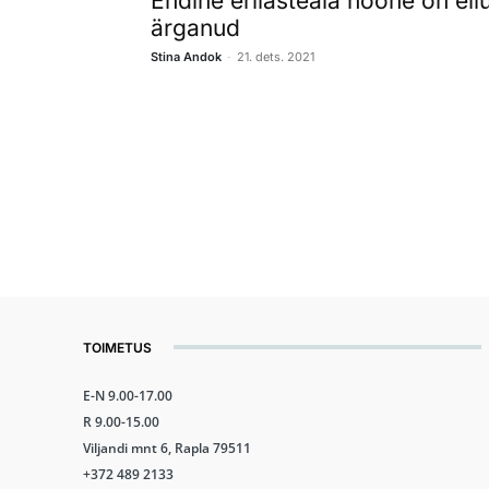
Endine erilasteaia hoone on ell
ärganud
-
Stina Andok
21. dets. 2021
TOIMETUS
E-N 9.00-17.00
R 9.00-15.00
Viljandi mnt 6, Rapla 79511
+372 489 2133