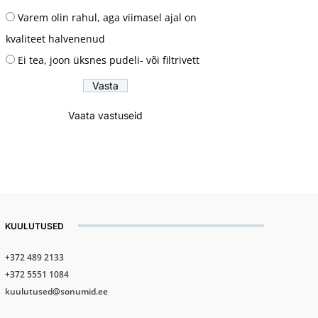
Varem olin rahul, aga viimasel ajal on
kvaliteet halvenenud
Ei tea, joon üksnes pudeli- või filtrivett
Vaata vastuseid
KUULUTUSED
+372 489 2133
+372 5551 1084
kuulutused@sonumid.ee