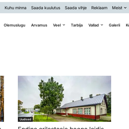
Kuhu minna
Saada kuulutus
Saada vihje
Reklaam
Meist
Olemuslugu
Arvamus
Veel
Tarbija
Vallad
Galerii
K
Uudised