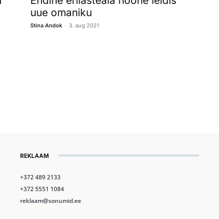
u
Endine erilasteaia hoone leidis
uue omaniku
-
Stina Andok
3. aug 2021
REKLAAM
+372 489 2133
+372 5551 1084
reklaam@sonumid.ee