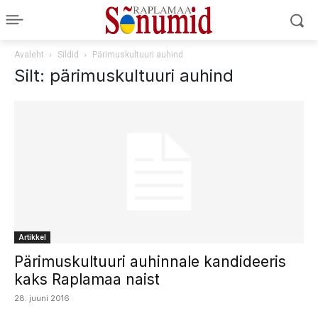
Avaleht
Sildid
Pärimuskultuuri auhind
Silt: pärimuskultuuri auhind
Artikkel
Pärimuskultuuri auhinnale kandideeris
kaks Raplamaa naist
28. juuni 2016