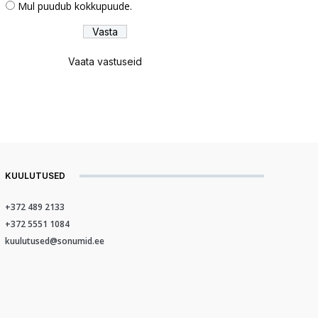
Mul puudub kokkupuude.
Vaata vastuseid
KUULUTUSED
+372 489 2133
+372 5551 1084
kuulutused@sonumid.ee