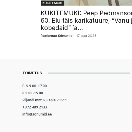
KUKITEMUKI
KUKITEMUKI: Peep Pedmanso
60. Elu täis karikatuure, “Vanu 
kobedaid” ja...
-
Raplamaa Sõnumid
17. aug 2023
TOIMETUS
E-N 9.00-17.00
R 9.00-15.00
Viljandi mnt 6, Rapla 79511
+372 489 2133
info@sonumid.ee