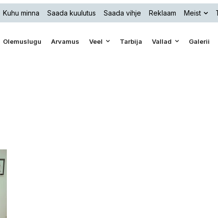
Kuhu minna
Saada kuulutus
Saada vihje
Reklaam
Meist
Olemuslugu
Arvamus
Veel
Tarbija
Vallad
Galerii