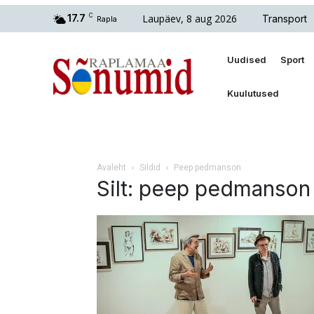
Laupäev, 8 aug 2026
17.7
C
Transport
Rapla
Uudised
Sport
Kuulutused
Avaleht
Sildid
Peep pedmanson
Silt: peep pedmanson