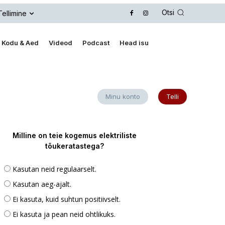
Otsi
Tellimine
Kodu & Aed
Videod
Podcast
Head isu
Minu konto
Telli
Milline on teie kogemus elektriliste
tõukeratastega?
Kasutan neid regulaarselt.
Kasutan aeg-ajalt.
Ei kasuta, kuid suhtun positiivselt.
Ei kasuta ja pean neid ohtlikuks.