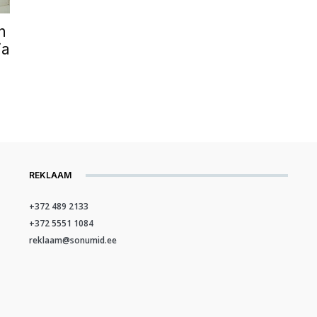
n
ja
REKLAAM
+372 489 2133
+372 5551 1084
reklaam@sonumid.ee