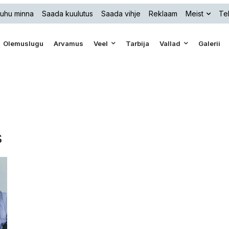
uhu minna
Saada kuulutus
Saada vihje
Reklaam
Meist
Tel
Olemuslugu
Arvamus
Veel
Tarbija
Vallad
Galerii
s