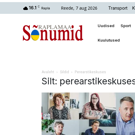
Reede, 7 aug 2026
16.1
C
Transport
K
Rapla
Uudised
Sport
Kuulutused
Avaleht
Sildid
Perearstikeskuses
Silt: perearstikeskuse