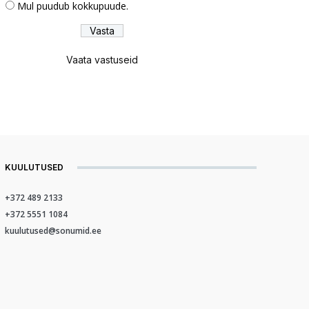
Mul puudub kokkupuude.
Vaata vastuseid
KUULUTUSED
+372 489 2133
+372 5551 1084
kuulutused@sonumid.ee