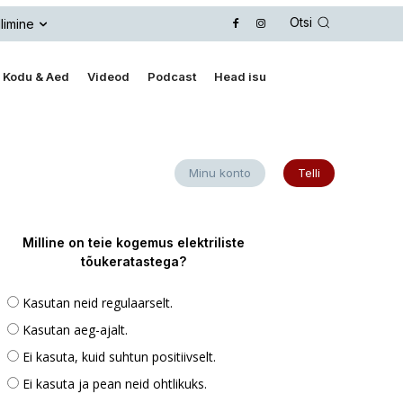
Otsi
limine
Kodu & Aed
Videod
Podcast
Head isu
Minu konto
Telli
Milline on teie kogemus elektriliste
tõukeratastega?
Kasutan neid regulaarselt.
Kasutan aeg-ajalt.
Ei kasuta, kuid suhtun positiivselt.
Ei kasuta ja pean neid ohtlikuks.