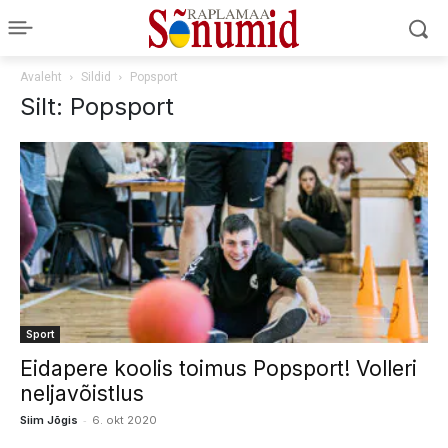
Avaleht
Sildid
Popsport
Silt: Popsport
Sport
Eidapere koolis toimus Popsport! Volleri
neljavõistlus
-
Siim Jõgis
6. okt 2020