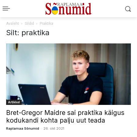
Avaleht
Sildid
Praktika
Silt: praktika
Artikkel
Bret-Gregor Maidre sai praktika käigus
kodukandi kohta palju uut teada
-
Raplamaa Sõnumid
26. okt 2021