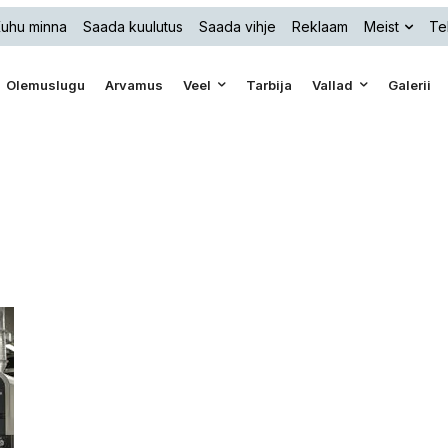
uhu minna
Saada kuulutus
Saada vihje
Reklaam
Meist
Te
Olemuslugu
Arvamus
Veel
Tarbija
Vallad
Galerii