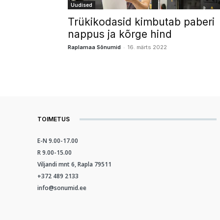
Uudised
Trükikodasid kimbutab paberi
nappus ja kõrge hind
-
Raplamaa Sõnumid
16. märts 2022
TOIMETUS
E-N 9.00-17.00
R 9.00-15.00
Viljandi mnt 6, Rapla 79511
+372 489 2133
info@sonumid.ee