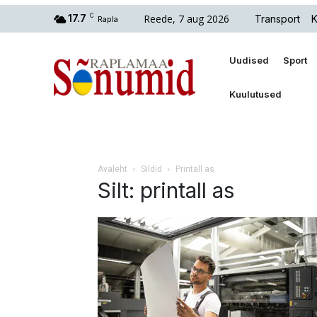
Reede, 7 aug 2026
17.7
C
Transport
K
Rapla
Uudised
Sport
Kuulutused
Avaleht
Sildid
Printall as
Silt: printall as