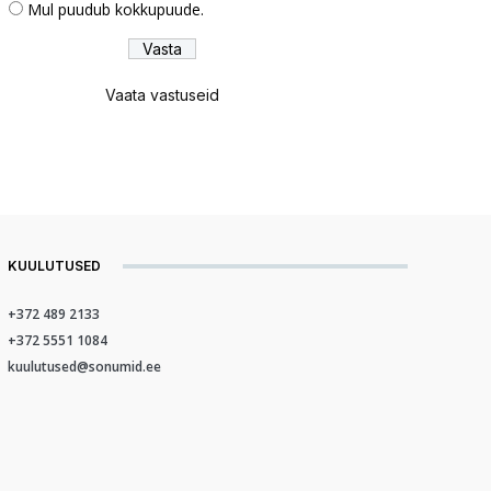
Mul puudub kokkupuude.
Vaata vastuseid
KUULUTUSED
+372 489 2133
+372 5551 1084
kuulutused@sonumid.ee