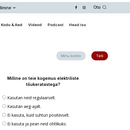
Otsi
llimine
Kodu & Aed
Videod
Podcast
Head isu
Minu konto
Telli
Milline on teie kogemus elektriliste
tõukeratastega?
Kasutan neid regulaarselt.
Kasutan aeg-ajalt.
Ei kasuta, kuid suhtun positiivselt.
Ei kasuta ja pean neid ohtlikuks.