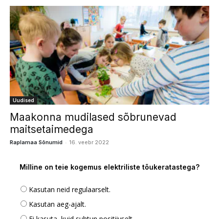
Uudised
Maakonna mudilased sõbrunevad
maitsetaimedega
-
Raplamaa Sõnumid
16. veebr 2022
Milline on teie kogemus elektriliste tõukeratastega?
Kasutan neid regulaarselt.
Kasutan aeg-ajalt.
Ei kasuta, kuid suhtun positiivselt.