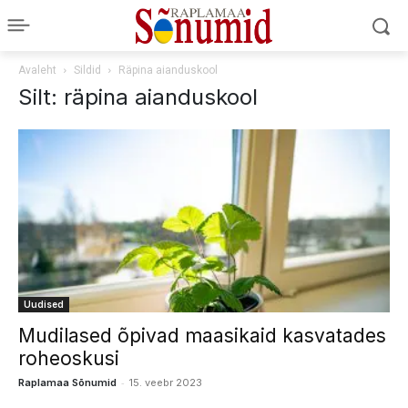
Avaleht
Sildid
Räpina aianduskool
Silt: räpina aianduskool
Uudised
Mudilased õpivad maasikaid kasvatades
roheoskusi
-
Raplamaa Sõnumid
15. veebr 2023