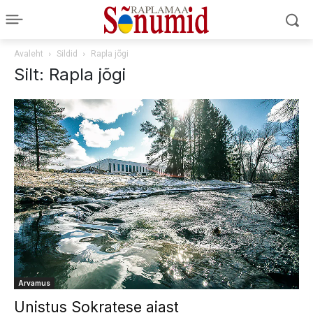
Avaleht
Sildid
Rapla jõgi
Silt: Rapla jõgi
Arvamus
Unistus Sokratese aiast