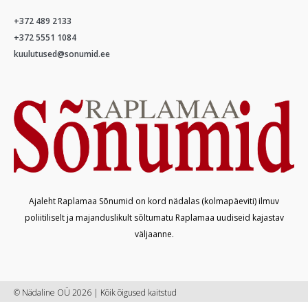
+372 489 2133
+372 5551 1084
kuulutused@sonumid.ee
Ajaleht Raplamaa Sõnumid on kord nädalas (kolmapäeviti) ilmuv
poliitiliselt ja majanduslikult sõltumatu Raplamaa uudiseid kajastav
väljaanne.
© Nädaline OÜ 2026 | Kõik õigused kaitstud