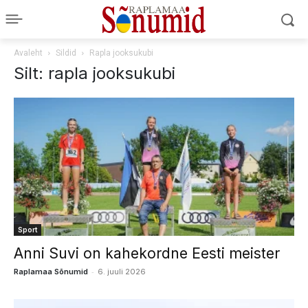
Avaleht
Sildid
Rapla jooksukubi
Silt: rapla jooksukubi
Sport
Anni Suvi on kahekordne Eesti meister
-
Raplamaa Sõnumid
6. juuli 2026