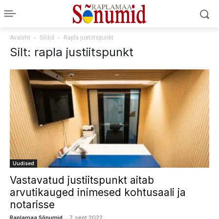
Avaleht
Sildid
Rapla justiitspunkt
Silt: rapla justiitspunkt
Uudised
Vastavatud justiitspunkt aitab
arvutikauged inimesed kohtusaali ja
notarisse
-
Raplamaa Sõnumid
7. sept 2022