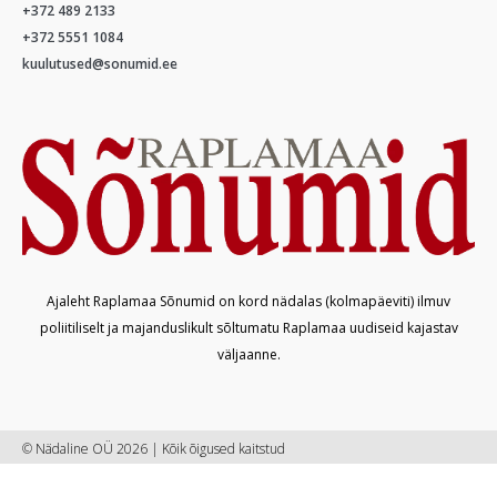
+372 489 2133
+372 5551 1084
kuulutused@sonumid.ee
Ajaleht Raplamaa Sõnumid on kord nädalas (kolmapäeviti) ilmuv
poliitiliselt ja majanduslikult sõltumatu Raplamaa uudiseid kajastav
väljaanne.
© Nädaline OÜ 2026 | Kõik õigused kaitstud