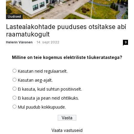
Uudised
Lasteaiakohtade puuduses otsitakse abi
raamatukogult
-
Helerin Väronen
14. sept 2022
9
Milline on teie kogemus elektriliste tõukeratastega?
Kasutan neid regulaarselt.
Kasutan aeg-ajalt.
Ei kasuta, kuid suhtun positiivselt.
Ei kasuta ja pean neid ohtlikuks.
Mul puudub kokkupuude.
Vaata vastuseid