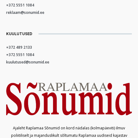
+372 5551 1084
reklaam@sonumid.ee
KUULUTUSED
+372 489 2133
+372 5551 1084
kuulutused@sonumid.ee
Ajaleht Raplamaa Sõnumid on kord nädalas (kolmapäeviti) ilmuv
poliitiliselt ja majanduslikult sõltumatu Raplamaa uudiseid kajastav