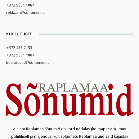
+372 5551 1084
reklaam@sonumid.ee
KUULUTUSED
+372 489 2133
+372 5551 1084
kuulutused@sonumid.ee
Ajaleht Raplamaa Sõnumid on kord nädalas (kolmapäeviti) ilmuv
poliitiliselt ja majanduslikult sõltumatu Raplamaa uudiseid kajastav