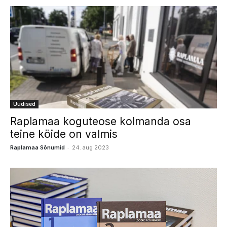
Uudised
Raplamaa koguteose kolmanda osa
teine köide on valmis
-
Raplamaa Sõnumid
24. aug 2023