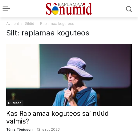
Avaleht
Sildid
Raplamaa koguteos
Silt: raplamaa koguteos
Uudised
Kas Raplamaa koguteos sai nüüd
valmis?
-
Tõnis Tõnisson
12. sept 2023