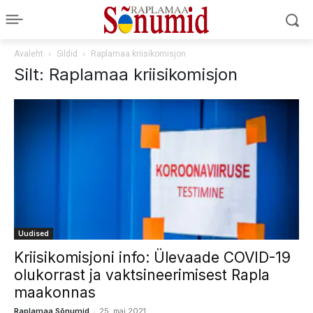
Avaleht
Sildid
Raplamaa kriisikomisjon
Silt: Raplamaa kriisikomisjon
Uudised
Kriisikomisjoni info: Ülevaade COVID-19
olukorrast ja vaktsineerimisest Rapla
maakonnas
-
Raplamaa Sõnumid
25. mai 2021