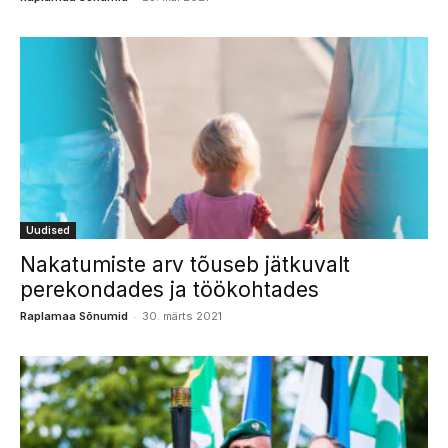
Uudised
Nakatumiste arv tõuseb jätkuvalt
perekondades ja töökohtades
-
Raplamaa Sõnumid
30. märts 2021