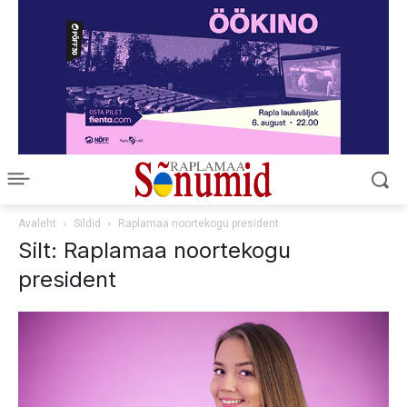
Avaleht
Sildid
Raplamaa noortekogu president
Silt: Raplamaa noortekogu
president