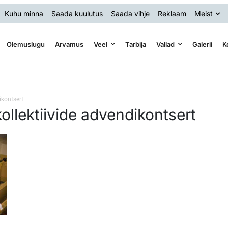
Kuhu minna
Saada kuulutus
Saada vihje
Reklaam
Meist
Olemuslugu
Arvamus
Veel
Tarbija
Vallad
Galerii
K
ikontsert
ollektiivide advendikontsert