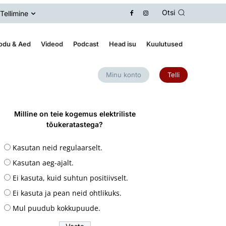
Otsi
Tellimine
odu & Aed
Videod
Podcast
Head isu
Kuulutused
Minu konto
Telli
Milline on teie kogemus elektriliste
tõukeratastega?
Kasutan neid regulaarselt.
Kasutan aeg-ajalt.
Ei kasuta, kuid suhtun positiivselt.
Ei kasuta ja pean neid ohtlikuks.
Mul puudub kokkupuude.