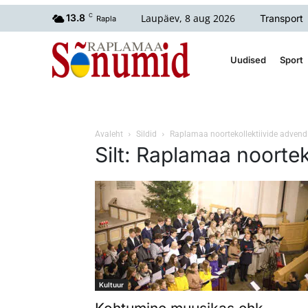
Laupäev, 8 aug 2026
13.8
C
Transport
Rapla
Uudised
Sport
Avaleht
Sildid
Raplamaa noortekollektiivide advend
Silt: Raplamaa noortek
Kultuur