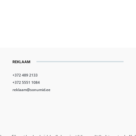
REKLAAM
+372 489 2133
+372 5551 1084
reklaam@sonumid.ee