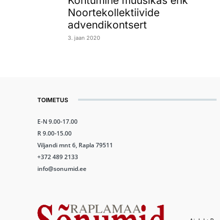
Kohtumine muusikas ehk
Noortekollektiivide
advendikontsert
3. jaan 2020
TOIMETUS
E-N 9.00-17.00
R 9.00-15.00
Viljandi mnt 6, Rapla 79511
+372 489 2133
info@sonumid.ee