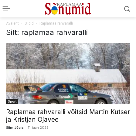
Avaleht
Sildid
Raplamaa rahvaralli
Silt: raplamaa rahvaralli
Sport
Raplamaa rahvaralli võitsid Martin Kutser
ja Kristjan Ojavee
-
Siim Jõgis
11. jaan 2023