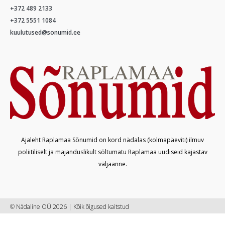
+372 489 2133
+372 5551 1084
kuulutused@sonumid.ee
Ajaleht Raplamaa Sõnumid on kord nädalas (kolmapäeviti) ilmuv
poliitiliselt ja majanduslikult sõltumatu Raplamaa uudiseid kajastav
väljaanne.
© Nädaline OÜ 2026 | Kõik õigused kaitstud