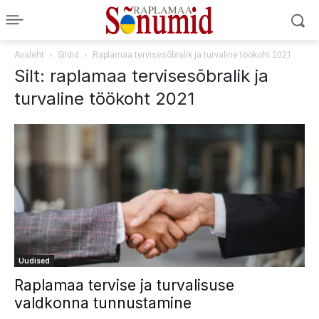
Avaleht
Sildid
Raplamaa tervisesõbralik ja turvaline töökoht 2021
Silt: raplamaa tervisesõbralik ja
turvaline töökoht 2021
Uudised
Raplamaa tervise ja turvalisuse
valdkonna tunnustamine