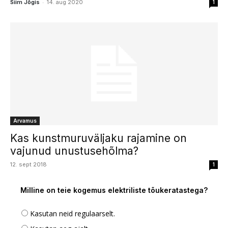
-
Siim Jõgis
14. aug 2020
1
Arvamus
Kas kunstmuruväljaku rajamine on
vajunud unustusehõlma?
12. sept 2018
1
Milline on teie kogemus elektriliste tõukeratastega?
Kasutan neid regulaarselt.