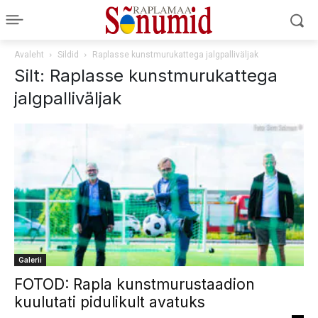
Avaleht
Sildid
Raplasse kunstmurukattega jalgpalliväljak
Silt: Raplasse kunstmurukattega
jalgpalliväljak
Galerii
FOTOD: Rapla kunstmurustaadion
kuulutati pidulikult avatuks