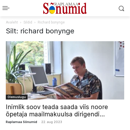
Avaleht
Sildid
Richard bonynge
Silt: richard bonynge
Olemuslugu
Inimlik soov teada saada viis noore
õpetaja maailmakuulsa dirigendi...
-
Raplamaa Sõnumid
22. aug 2023