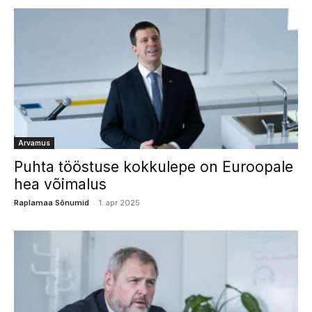
Arvamus
Puhta tööstuse kokkulepe on Euroopale
hea võimalus
-
Raplamaa Sõnumid
1. apr 2025