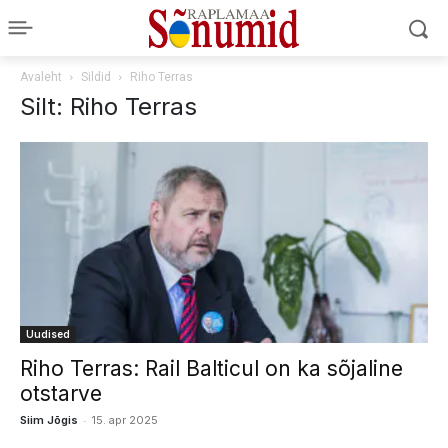
Avaleht
Sildid
Riho Terras
Silt: Riho Terras
Uudised
Riho Terras: Rail Balticul on ka sõjaline
otstarve
-
Siim Jõgis
15. apr 2025