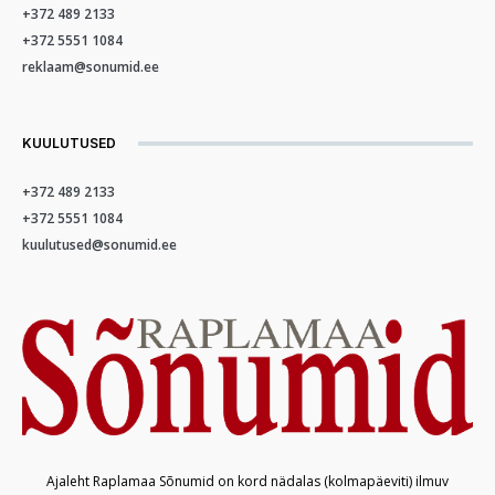
+372 489 2133
+372 5551 1084
reklaam@sonumid.ee
KUULUTUSED
+372 489 2133
+372 5551 1084
kuulutused@sonumid.ee
Ajaleht Raplamaa Sõnumid on kord nädalas (kolmapäeviti) ilmuv