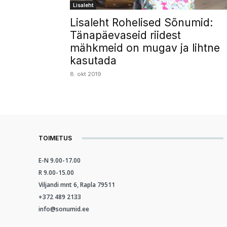
Lisaleht
Lisaleht Rohelised Sõnumid:
Tänapäevaseid riidest
mähkmeid on mugav ja lihtne
kasutada
8. okt 2019
TOIMETUS
E-N 9.00-17.00
R 9.00-15.00
Viljandi mnt 6, Rapla 79511
+372 489 2133
info@sonumid.ee