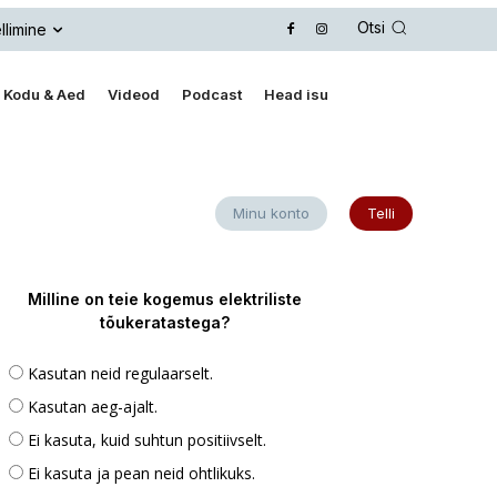
Otsi
llimine
Kodu & Aed
Videod
Podcast
Head isu
Minu konto
Telli
Milline on teie kogemus elektriliste
tõukeratastega?
Kasutan neid regulaarselt.
Kasutan aeg-ajalt.
Ei kasuta, kuid suhtun positiivselt.
Ei kasuta ja pean neid ohtlikuks.