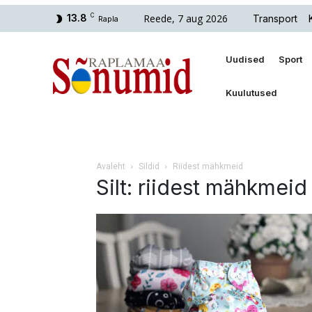
Reede, 7 aug 2026
13.8
C
Transport
Rapla
Uudised
Sport
Kuulutused
Avaleht
Sildid
Riidest mähkmeid
Silt: riidest mähkmeid