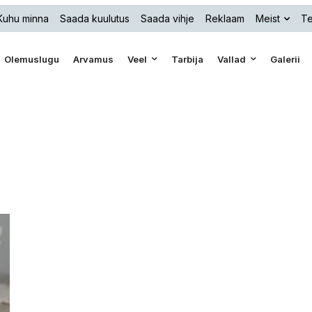
Kuhu minna
Saada kuulutus
Saada vihje
Reklaam
Meist
Te
Olemuslugu
Arvamus
Veel
Tarbija
Vallad
Galerii