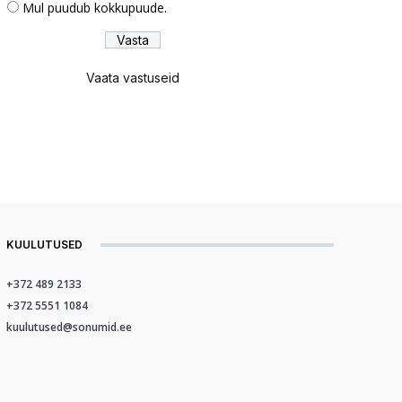
Mul puudub kokkupuude.
Vaata vastuseid
KUULUTUSED
+372 489 2133
+372 5551 1084
kuulutused@sonumid.ee