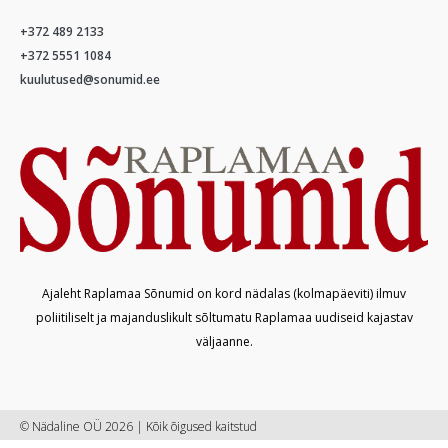
+372 489 2133
+372 5551 1084
kuulutused@sonumid.ee
Ajaleht Raplamaa Sõnumid on kord nädalas (kolmapäeviti) ilmuv
poliitiliselt ja majanduslikult sõltumatu Raplamaa uudiseid kajastav
väljaanne.
© Nädaline OÜ 2026 | Kõik õigused kaitstud