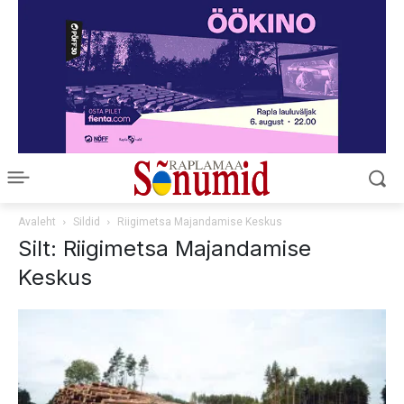
Avaleht
Sildid
Riigimetsa Majandamise Keskus
Silt: Riigimetsa Majandamise
Keskus