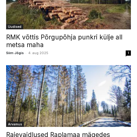
Uudised
RMK võttis Põrgupõhja punkri külje all
metsa maha
-
Siim Jõgis
4. aug 2025
1
Arvamus
Raievaidlused Raplamaa mägedes