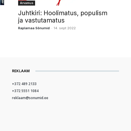
Arvamus
Juhtkiri: Hoolimatus, populism
ja vastutamatus
-
Raplamaa Sõnumid
14. sept 2022
REKLAAM
+372 489 2133
+372 5551 1084
reklaam@sonumid.ee