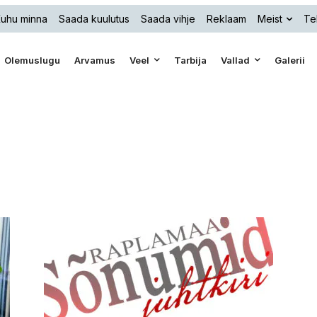
uhu minna
Saada kuulutus
Saada vihje
Reklaam
Meist
Te
Olemuslugu
Arvamus
Veel
Tarbija
Vallad
Galerii