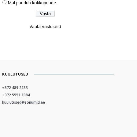
Mul puudub kokkupuude.
Vaata vastuseid
KUULUTUSED
+372 489 2133
+372 5551 1084
kuulutused@sonumid.ee