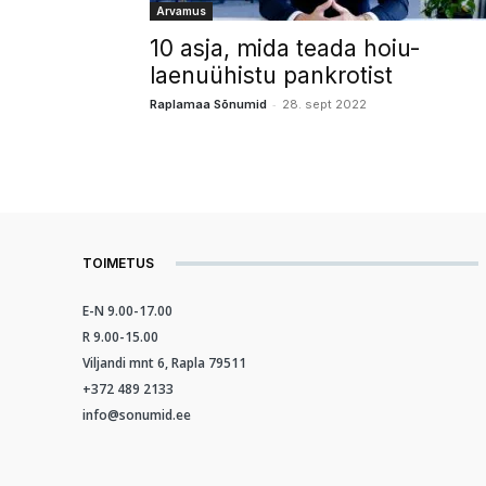
Arvamus
10 asja, mida teada hoiu-
laenuühistu pankrotist
-
Raplamaa Sõnumid
28. sept 2022
TOIMETUS
E-N 9.00-17.00
R 9.00-15.00
Viljandi mnt 6, Rapla 79511
+372 489 2133
info@sonumid.ee