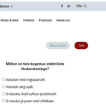
Otsi
llimine
Kodu & Aed
Videod
Podcast
Head isu
Minu konto
Telli
Milline on teie kogemus elektriliste
tõukeratastega?
Kasutan neid regulaarselt.
Kasutan aeg-ajalt.
Ei kasuta, kuid suhtun positiivselt.
Ei kasuta ja pean neid ohtlikuks.