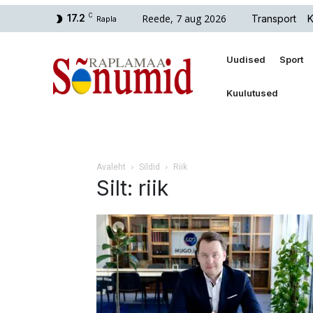
Reede, 7 aug 2026
17.2
C
Transport
K
Rapla
Uudised
Sport
Kuulutused
Avaleht
Sildid
Riik
Silt: riik