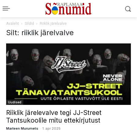
Avaleht
Sildid
Riiklik järelvalve
Silt: riiklik järelvalve
Uudised
Riiklik järelevalve tegi JJ-Street
Tantsukoolile mitu ettekirjutust
-
Marleen Murumets
1. apr 2025