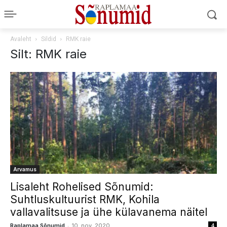
Avaleht
Sildid
RMK raie
Silt: RMK raie
Arvamus
Lisaleht Rohelised Sõnumid:
Suhtluskultuurist RMK, Kohila
vallavalitsuse ja ühe külavanema näitel
-
Raplamaa Sõnumid
10. nov. 2020
4