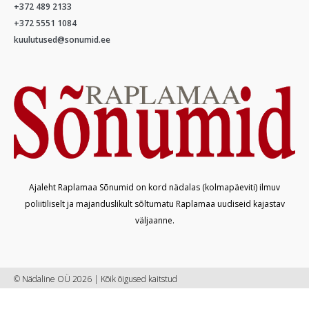
+372 489 2133
+372 5551 1084
kuulutused@sonumid.ee
Ajaleht Raplamaa Sõnumid on kord nädalas (kolmapäeviti) ilmuv
poliitiliselt ja majanduslikult sõltumatu Raplamaa uudiseid kajastav
väljaanne.
© Nädaline OÜ 2026 | Kõik õigused kaitstud