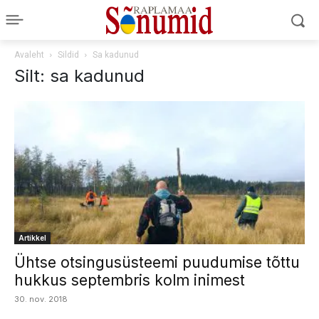
Avaleht
Sildid
Sa kadunud
Silt: sa kadunud
Artikkel
Ühtse otsingusüsteemi puudumise tõttu
hukkus septembris kolm inimest
30. nov. 2018