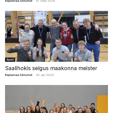
-
Raplamaa Sõnumid
10. sept 2024
Sport
Saalihokis selgus maakonna meister
-
Raplamaa Sõnumid
30. apr 2024