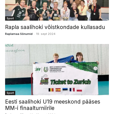
Sport
Rapla saalihoki võistkondade kullasadu
-
Raplamaa Sõnumid
19. sept 2024
Sport
Eesti saalihoki U19 meeskond pääses
MM-i finaalturniirile