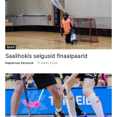
Sport
Saalihokis selgusid finaalpaarid
-
Raplamaa Sõnumid
17. märts 2026