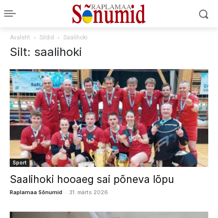
Avaleht
Sildid
Saalihoki
Silt: saalihoki
Sport
Saalihoki hooaeg sai põneva lõpu
-
Raplamaa Sõnumid
31. märts 2026