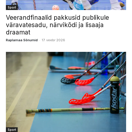
Sport
Veerandfinaalid pakkusid publikule
väravatesadu, närvikõdi ja lisaaja
draamat
-
Raplamaa Sõnumid
17. veebr 2026
Sport