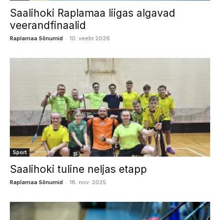
Saalihoki Raplamaa liigas algavad
veerandfinaalid
-
Raplamaa Sõnumid
10. veebr 2026
Sport
Saalihoki tuline neljas etapp
-
Raplamaa Sõnumid
18. nov. 2025