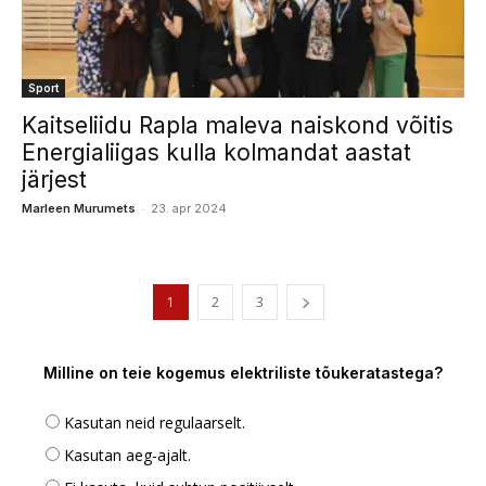
Sport
Kaitseliidu Rapla maleva naiskond võitis
Energialiigas kulla kolmandat aastat
järjest
-
Marleen Murumets
23. apr 2024
1
2
3
Milline on teie kogemus elektriliste tõukeratastega?
Kasutan neid regulaarselt.
Kasutan aeg-ajalt.