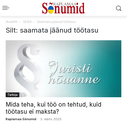
Avaleht
Sildid
Saamata jäänud töötasu
Silt: saamata jäänud töötasu
Tarbija
Mida teha, kui töö on tehtud, kuid
töötasu ei maksta?
-
Raplamaa Sõnumid
3. märts 2025