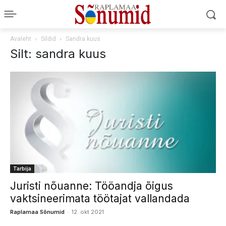
Avaleht
Sildid
Sandra kuus
Silt: sandra kuus
Tarbija
Juristi nõuanne: Tööandja õigus
vaktsineerimata töötajat vallandada
-
Raplamaa Sõnumid
12. okt 2021