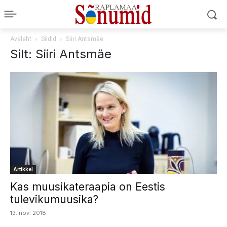
Avaleht
Sildid
Siiri Antsmäe
Silt: Siiri Antsmäe
Artikkel
Kas muusikateraapia on Eestis
tulevikumuusika?
13. nov. 2018