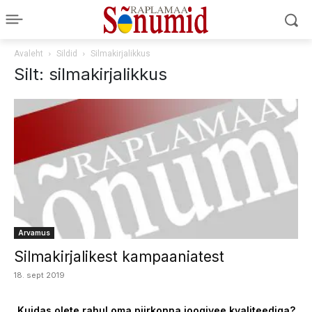
Avaleht
Sildid
Silmakirjalikkus
Silt: silmakirjalikkus
Arvamus
Silmakirjalikest kampaaniatest
18. sept 2019
Kuidas olete rahul oma piirkonna joogivee kvaliteediga?