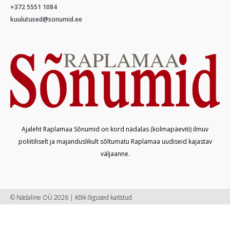
+372 5551 1084
kuulutused@sonumid.ee
Ajaleht Raplamaa Sõnumid on kord nädalas (kolmapäeviti) ilmuv
poliitiliselt ja majanduslikult sõltumatu Raplamaa uudiseid kajastav
väljaanne.
© Nädaline OÜ 2026 | Kõik õigused kaitstud