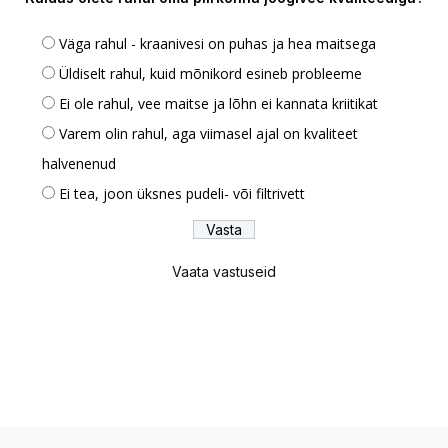
Väga rahul - kraanivesi on puhas ja hea maitsega
Üldiselt rahul, kuid mõnikord esineb probleeme
Ei ole rahul, vee maitse ja lõhn ei kannata kriitikat
Varem olin rahul, aga viimasel ajal on kvaliteet
halvenenud
Ei tea, joon üksnes pudeli- või filtrivett
Vaata vastuseid