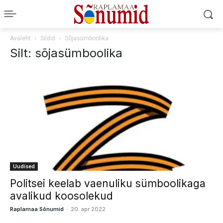
Avaleht
Sildid
Sõjasümboolika
Silt: sõjasümboolika
Uudised
Politsei keelab vaenuliku sümboolikaga
avalikud koosolekud
-
Raplamaa Sõnumid
20. apr 2022